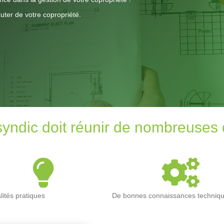
ter de votre copropriété.
yndic doit réunir de nombreuses q
lités pratiques
De bonnes connaissances techniq