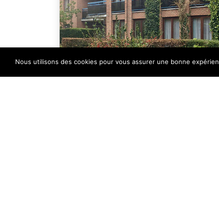
Nous utilisons des cookies pour vous assurer une bonne expérience
Pourquoi IS+ ?
De manière pratique, nous gérons en bon père de fa
nous ont confié la gestion de leur ACP, par une éc
résidents et un contact rapproché avec le Conseil 
La plus-value de Immo Services Plus est sa commun
transparence grâce à l'intermédiaire d'un gestionna
La différence ? Notre transparence et notre pro