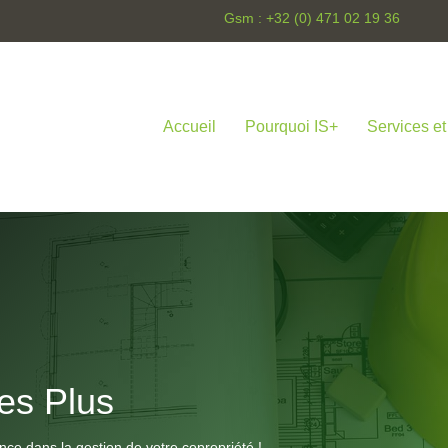
Gsm : +32 (0) 471 02 19 36
Accueil
Pourquoi IS+
Services et
es Plus
ence dans la gestion de votre copropriété !