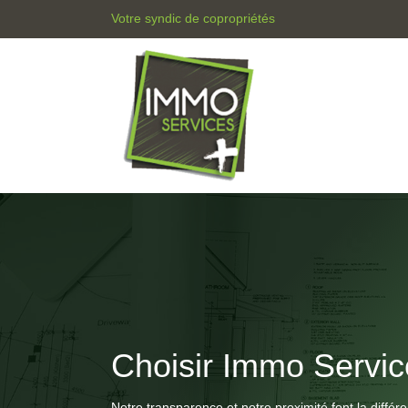
Votre syndic de copropriétés
Choisir Immo Servic
Notre transparence et notre proximité font la différ