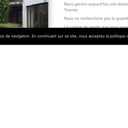
Nous gérons aujourd’hui une dizain
Tournai.
Nous ne recherchons pas la quantité
Le contrat de syndic que nous vous p
 de navigation. En continuant sur ce site, vous acceptez la politique d
mille les copropriétés qui
oute permanente de leurs
de Copropriété.
ication en toute
ire unique et disponible.
ximité