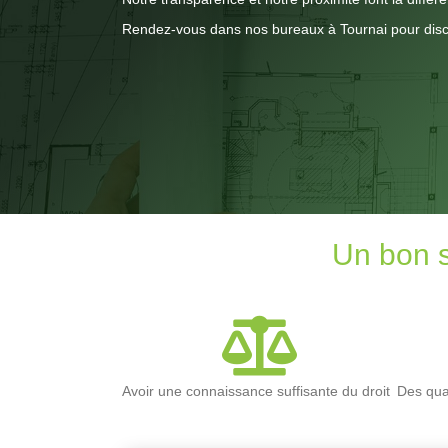
Rendez-vous dans nos bureaux à Tournai pour discu
Un bon s
Avoir une connaissance suffisante du droit
Des qua